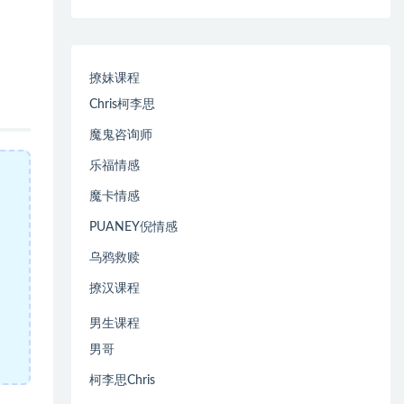
撩妹课程
Chris柯李思
魔鬼咨询师
乐福情感
魔卡情感
PUANEY倪情感
乌鸦救赎
撩汉课程
男生课程
男哥
柯李思Chris