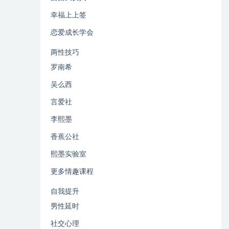
幸福上上签
恋爱成长学会
两性技巧
罗南希
吴么西
言爱社
李熙墨
香蕉公社
熙墨实验室
更多情趣课程
自我提升
男性延时
社交心理