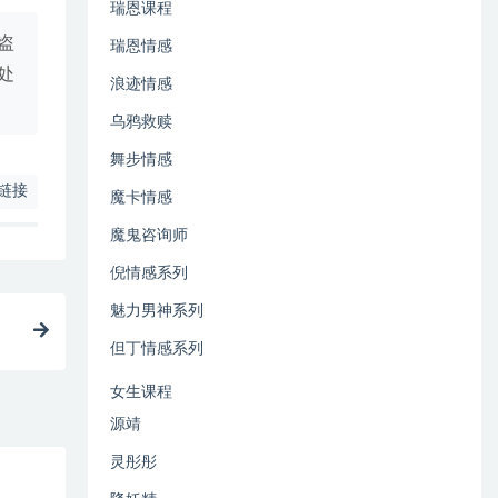
瑞恩课程
盗
瑞恩情感
处
浪迹情感
乌鸦救赎
舞步情感
链接
魔卡情感
魔鬼咨询师
倪情感系列
魅力男神系列
但丁情感系列
女生课程
源靖
灵彤彤