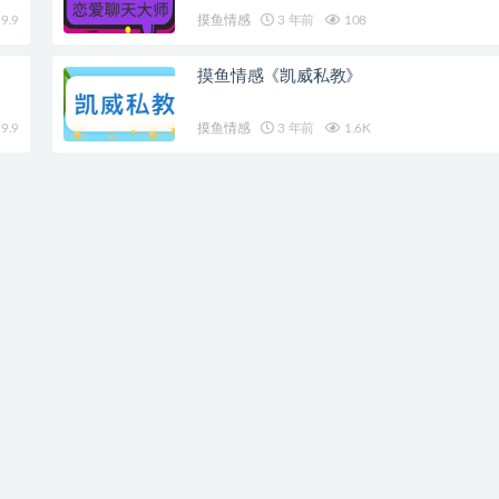
9.9
摸鱼情感
3 年前
108
摸鱼情感《凯威私教》
9.9
摸鱼情感
3 年前
1.6K